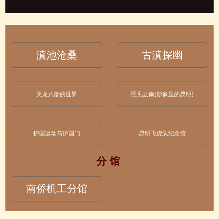
滇池沧桑
古滇探幽
天龙八部的世界
照见云南(影像里的昆明)
护国运动与护国门
昆明飞虎队纪念馆
分 馆
南侨机工分馆