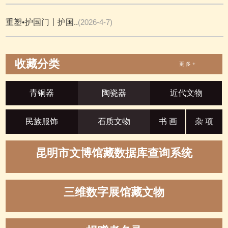
重塑•护国门丨护国..
(2026-4-7)
收藏分类
更 多 +
青铜器
陶瓷器
近代文物
民族服饰
石质文物
书 画
杂 项
昆明市文博馆藏数据库查询系统
三维数字展馆藏文物