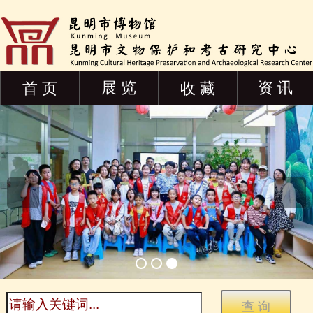
展 览
资 讯
首 页
收 藏