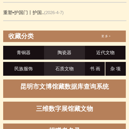
重塑•护国门丨护国..
(2026-4-7)
收藏分类
更 多 +
青铜器
陶瓷器
近代文物
民族服饰
石质文物
书 画
杂 项
昆明市文博馆藏数据库查询系统
三维数字展馆藏文物