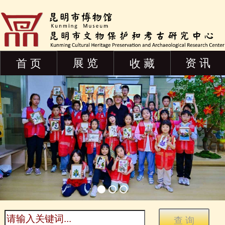
展 览
资 讯
首 页
收 藏