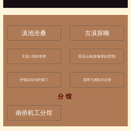
滇池沧桑
古滇探幽
天龙八部的世界
照见云南(影像里的昆明)
护国运动与护国门
昆明飞虎队纪念馆
分 馆
南侨机工分馆