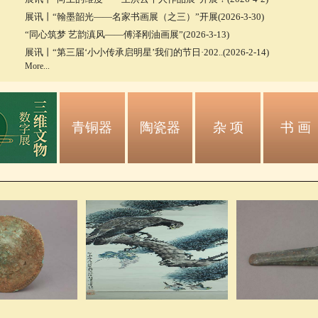
展讯丨“翰墨韶光——名家书画展（之三）”开展(2026-3-30)
“同心筑梦 艺韵滇风——傅泽刚油画展”(2026-3-13)
展讯丨“第三届‘小小传承启明星’我们的节日·202..(2026-2-14)
More...
青铜器
陶瓷器
杂 项
书 画