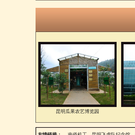
昆明瓜果农艺博览园
友情链接：
南侨机工
昆明飞虎队纪念馆