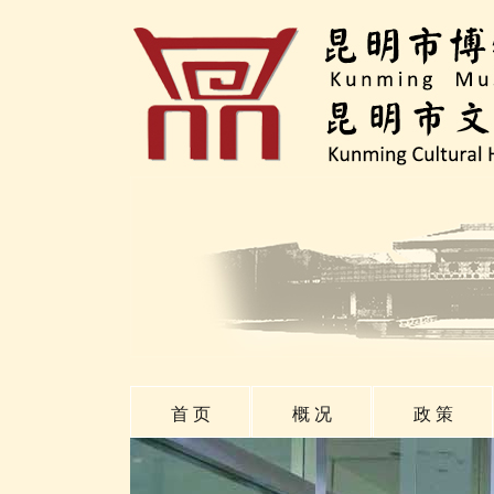
首 页
概 况
政 策