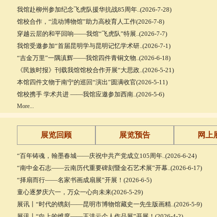
我馆赴柳州参加纪念飞虎队援华抗战85周年..(2026-7-28)
馆校合作，“流动博物馆”助力高校育人工作(2026-7-8)
穿越云层的和平回响——我馆“飞虎队”特展..(2026-7-7)
我馆受邀参加“首届昆明学与昆明记忆学术研..(2026-7-1)
“吉金万里”一隅滇辉——我馆四件青铜文物..(2026-6-18)
《民族时报》刊载我馆馆校合作开展“大思政..(2026-5-21)
本馆四件文物于南宁的巡回“演出”圆满收官(2026-5-11)
馆校携手 学术共进 ——我馆应邀参加西南..(2026-5-6)
More...
展览回顾
展览预告
网上
“百年铸魂，翰墨春城——庆祝中共产党成立105周年..(2026-6-24)
“南中金石志——云南历代重要碑刻暨金石艺术展”开幕..(2026-6-17)
“择扇而行——名家书画成扇展”开展！(2026-6-5)
童心逐梦庆六一，万众一心向未来(2026-5-29)
展讯丨“时代的镌刻——昆明市博物馆藏史一先生版画精..(2026-5-9)
展讯丨“向上的维度——王洪云个人作品展”开展！(2026-4-2)