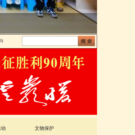
)
活动
文物保护