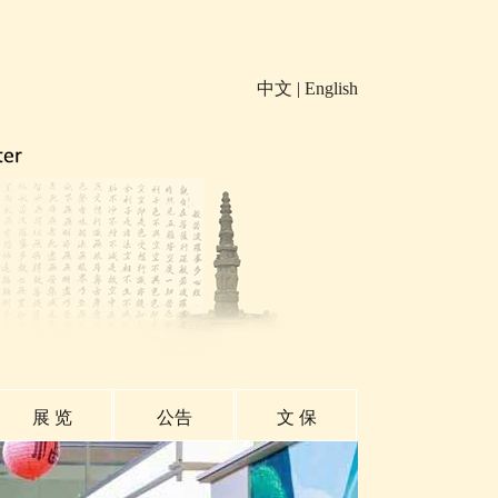
中文
|
English
展 览
公告
文 保