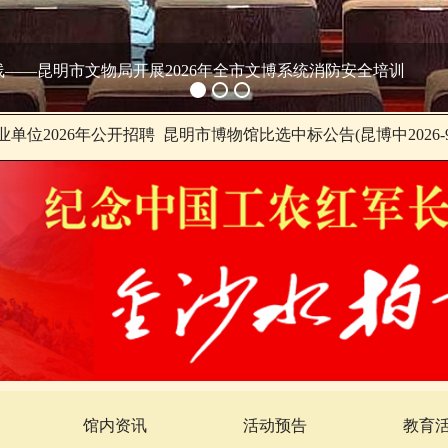
——昆明市文物局开展2026年全市文博系统消防安全培训
单位2026年公开招聘
昆明市博物馆比选中标公告(昆博中2026-9
馆内资讯
活动预告
教育