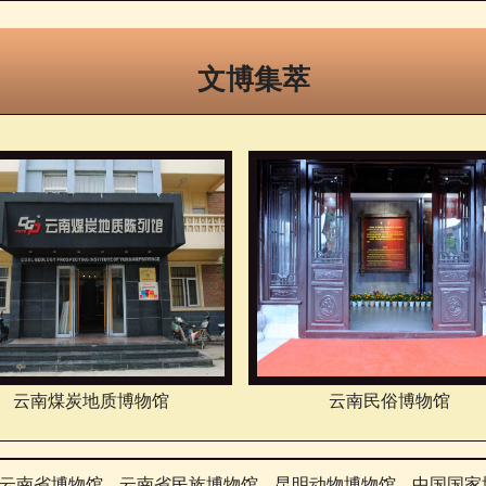
文博集萃
云南煤炭地质博物馆
云南民俗博物馆
云南省博物馆
云南省民族博物馆
昆明动物博物馆
中国国家