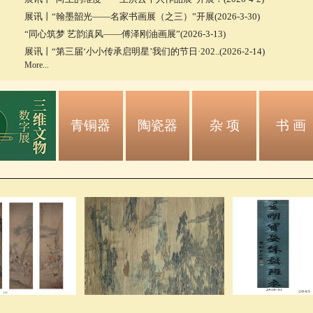
展讯丨“翰墨韶光——名家书画展（之三）”开展(2026-3-30)
“同心筑梦 艺韵滇风——傅泽刚油画展”(2026-3-13)
展讯丨“第三届‘小小传承启明星’我们的节日·202..(2026-2-14)
More...
青铜器
陶瓷器
杂 项
书 画