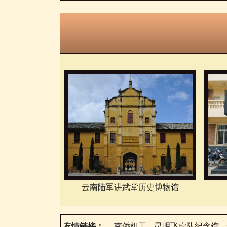
云南陆军讲武堂历史博物馆
友情链接：
南侨机工
昆明飞虎队纪念馆