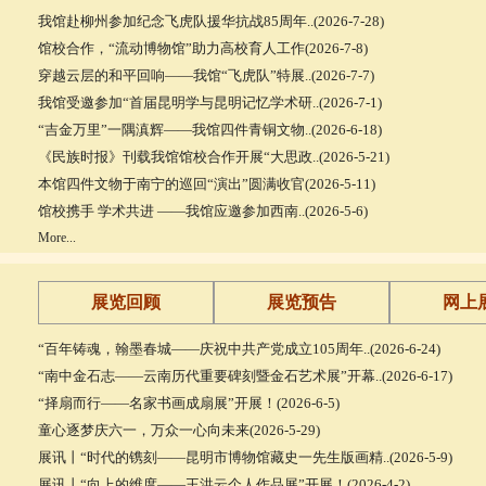
我馆赴柳州参加纪念飞虎队援华抗战85周年..(2026-7-28)
馆校合作，“流动博物馆”助力高校育人工作(2026-7-8)
穿越云层的和平回响——我馆“飞虎队”特展..(2026-7-7)
我馆受邀参加“首届昆明学与昆明记忆学术研..(2026-7-1)
“吉金万里”一隅滇辉——我馆四件青铜文物..(2026-6-18)
《民族时报》刊载我馆馆校合作开展“大思政..(2026-5-21)
本馆四件文物于南宁的巡回“演出”圆满收官(2026-5-11)
馆校携手 学术共进 ——我馆应邀参加西南..(2026-5-6)
More...
展览回顾
展览预告
网上
“百年铸魂，翰墨春城——庆祝中共产党成立105周年..(2026-6-24)
“南中金石志——云南历代重要碑刻暨金石艺术展”开幕..(2026-6-17)
“择扇而行——名家书画成扇展”开展！(2026-6-5)
童心逐梦庆六一，万众一心向未来(2026-5-29)
展讯丨“时代的镌刻——昆明市博物馆藏史一先生版画精..(2026-5-9)
展讯丨“向上的维度——王洪云个人作品展”开展！(2026-4-2)