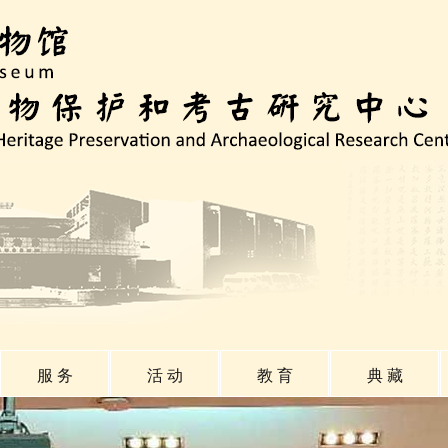
服 务
活 动
教 育
典 藏