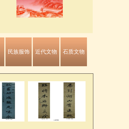
民族服饰
近代文物
石质文物