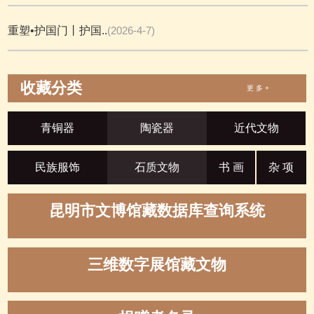
重塑•护国门丨护国..
(2026-4-7)
收藏分类
更 多 +
青铜器
陶瓷器
近代文物
民族服饰
石质文物
书 画
杂 项
昆明市文博馆藏数据库查询系统
三维数字展馆藏文物