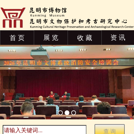
展 览
资 讯
首 页
收 藏