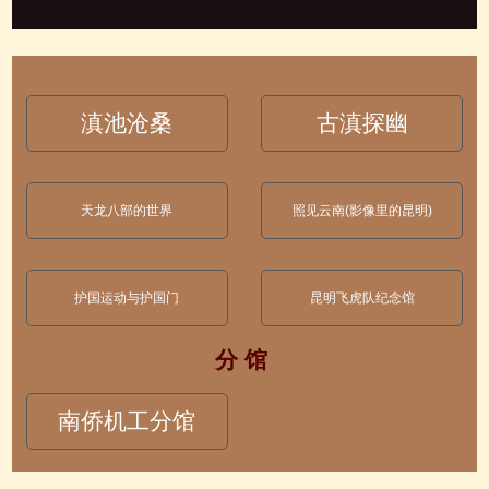
滇池沧桑
古滇探幽
天龙八部的世界
照见云南(影像里的昆明)
护国运动与护国门
昆明飞虎队纪念馆
分 馆
南侨机工分馆